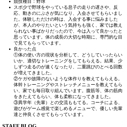
競技種目：野球
スポ少で野球をやっている息子の走りの遅さや、反
応、動きのにぶさが気になり、入会させてもらいまし
た。体験しただけの時は、入会する事に悩みました
が、本人のやりたいという気持ちも強く、家では教え
られない事ばかりだったので、今は入って良かったと
思っています。体の成長の大切な時期に、専門的な目
で見てもらっています。
良かった点
①体の使い方の現状を分析して、どうしていったらい
いか、適切なトレーニングをしてもらえる。結果、少
しずつ走るのが速くなったり、二重跳びのとべる回数
が増えてきました。
②ケガや故障のないような体作りを教えてもらえる。
体幹トレーニングやストレッチメニューを教えてもら
い、家でも毎日取り組んでいます。腹筋等、体の筋肉
をきたえてもらい、体も柔軟になってきました。
③異学年（先輩）との交流ももてる。コーチによる、
遊びがゲーム感覚で楽しめるメニューで、優しい先輩
達と仲良くさせてもらっています。
STAFF BLOG